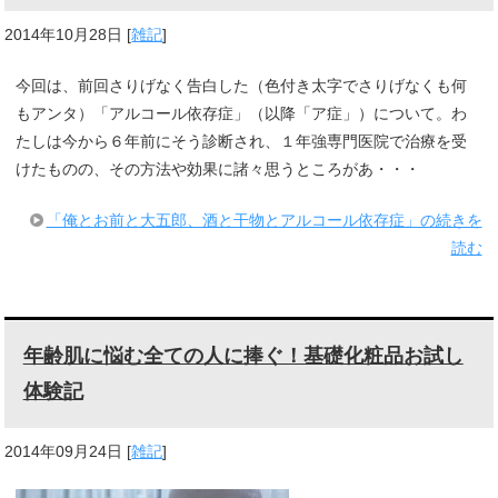
2014年10月28日
[
雑記
]
今回は、前回さりげなく告白した（色付き太字でさりげなくも何
もアンタ）「アルコール依存症」（以降「ア症」）について。わ
たしは今から６年前にそう診断され、１年強専門医院で治療を受
けたものの、その方法や効果に諸々思うところがあ・・・
「俺とお前と大五郎、酒と干物とアルコール依存症」の続きを
読む
年齢肌に悩む全ての人に捧ぐ！基礎化粧品お試し
体験記
2014年09月24日
[
雑記
]