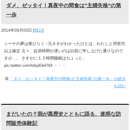
ダメ、ゼッタイ！真夜中の間食は”主婦失格”の第
一歩
2014年09月03日
[
雑記
]
シーナの夢は夜ひらく ↑元ネタがわかったひとは、わたしと同世代
以上確定 元々、起床時間が遅いのは以前に申し上げた通りなので
すが…。 さすがに１２時間睡眠はちょっと。
pic.twitter.com/lzbpEleFN3 ・・・
「ダメ、ゼッタイ！真夜中の間食は”主婦失格”の第一歩」の続き
を読む
まだいたの？我が黒歴史とともに語る、迷惑な訪
問販売体験記