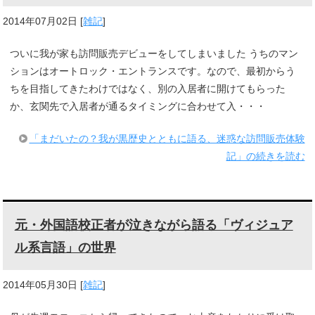
2014年07月02日
[
雑記
]
ついに我が家も訪問販売デビューをしてしまいました うちのマン
ションはオートロック・エントランスです。なので、最初からう
ちを目指してきたわけではなく、別の入居者に開けてもらった
か、玄関先で入居者が通るタイミングに合わせて入・・・
「まだいたの？我が黒歴史とともに語る、迷惑な訪問販売体験
記」の続きを読む
元・外国語校正者が泣きながら語る「ヴィジュア
ル系言語」の世界
2014年05月30日
[
雑記
]