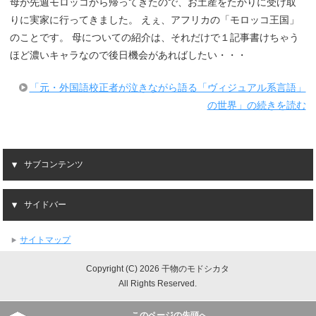
母が先週モロッコから帰ってきたので、お土産をたかりに受け取
りに実家に行ってきました。 えぇ、アフリカの「モロッコ王国」
のことです。 母についての紹介は、それだけで１記事書けちゃう
ほど濃いキャラなので後日機会があればしたい・・・
「元・外国語校正者が泣きながら語る「ヴィジュアル系言語」
の世界」の続きを読む
サブコンテンツ
サイドバー
サイトマップ
Copyright (C) 2026 干物のモドシカタ
All Rights Reserved.
このページの先頭へ