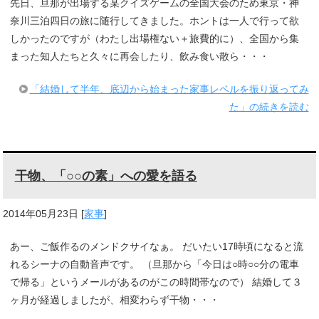
先日、旦那が出場する某クイズゲームの全国大会のため東京・神
奈川三泊四日の旅に随行してきました。ホントは一人で行って欲
しかったのですが（わたし出場権ない＋旅費的に）、全国から集
まった知人たちと久々に再会したり、飲み食い散ら・・・
「結婚して半年、底辺から始まった家事レベルを振り返ってみ
た」の続きを読む
干物、「○○の素」への愛を語る
2014年05月23日
[
家事
]
あー、ご飯作るのメンドクサイなぁ。 だいたい17時頃になると流
れるシーナの自動音声です。 （旦那から「今日は○時○○分の電車
で帰る」というメールがあるのがこの時間帯なので） 結婚して３
ヶ月が経過しましたが、相変わらず干物・・・