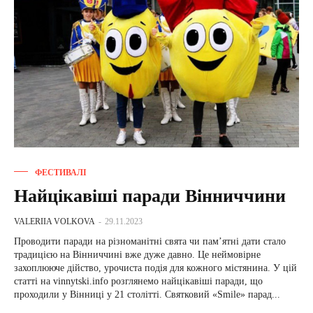
ФЕСТИВАЛІ
Найцікавіші паради Вінниччини
VALERIIA VOLKOVA
-
29.11.2023
Проводити паради на різноманітні свята чи пам’ятні дати стало
традицією на Вінниччині вже дуже давно. Це неймовірне
захоплююче дійство, урочиста подія для кожного містянина. У цій
статті на vinnytski.info розглянемо найцікавіші паради, що
проходили у Вінниці у 21 столітті. Святковий «Smile» пaрaд...