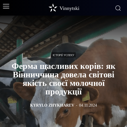
Vinnytski
ІСТОРІЇ УСПІХУ
Ферма щасливих корів: як
Вінниччина довела світові
якість своєї молочної
продукції
KYRYLO ZHYKHAREV
-
04.11.2024