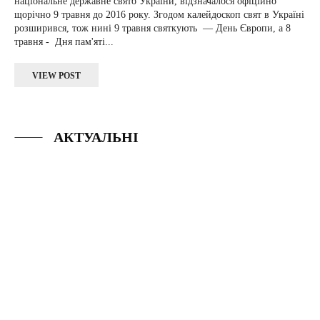
національне державне свято України, відзначалося офіційно
щорічно 9 травня до 2016 року. Згодом калейдоскоп свят в Україні
розширився, тож нині 9 травня святкують — День Європи, а 8
травня - Дня пам'яті...
VIEW POST
АКТУАЛЬНІ