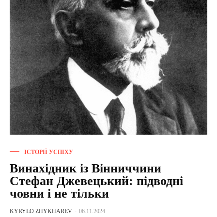
ІСТОРІЇ УСПІХУ
Винахідник із Вінниччини
Стефан Джевецький: підводні
човни і не тільки
KYRYLO ZHYKHAREV
-
06.11.2024