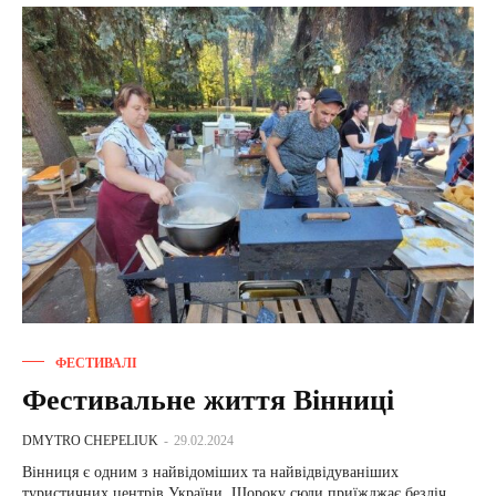
ФЕСТИВАЛІ
Фестивальне життя Вінниці
DMYTRO CHEPELIUK
-
29.02.2024
Вінниця є одним з найвідоміших та найвідвідуваніших
туристичних центрів України. Щороку сюди приїжджає безліч