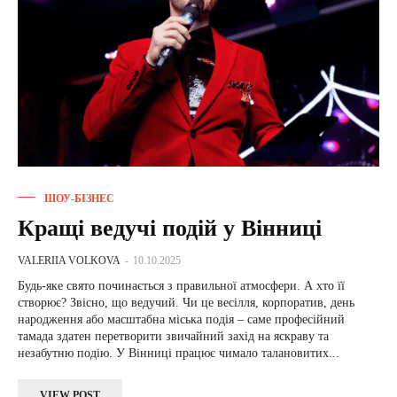
ШОУ-БІЗНЕС
Кращі ведучі подій у Вінниці
VALERIIA VOLKOVA
-
10.10.2025
Будь-яке свято починається з правильної атмосфери. А хто її
створює? Звісно, що ведучий. Чи це весілля, корпоратив, день
народження або масштабна міська подія – саме професійний
тамада здатен перетворити звичайний захід на яскраву та
незабутню подію. У Вінниці працює чимало талановитих...
VIEW POST