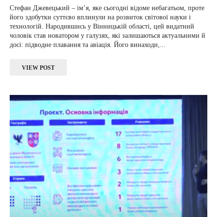
Стефан Джевецький – ім’я, яке сьогодні відоме небагатьом, проте
його здобутки суттєво вплинули на розвиток світової науки і
технологій. Народившись у Вінницькій області, цей видатний
чоловік став новатором у галузях, які залишаються актуальними й
досі: підводне плавання та авіація. Його винаходи,...
VIEW POST