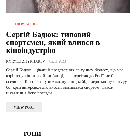
ШОУ-БІЗНЕС
Сергій Бадюк: типовий
спортсмен, який влився в
кіноіндустрію
KYRYLO ZHYKHAREV
-
02.11.2023
Сергій Бадюк – цікавий представник світу шоу-бізнесу, що має
коріння у вінницькій глибинці, але переїхав до Росії, де й
оселився. Він навіть у похилому віці (за 50) зберіг міцну статуру,
бо, крім акторської діяльності, займається спортом. Також
цікавими є його погляди...
VIEW POST
ТОПИ