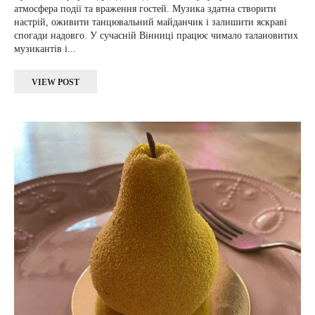
атмосфера події та враження гостей. Музика здатна створити
настрій, оживити танцювальний майданчик і залишити яскраві
спогади надовго. У сучасній Вінниці працює чимало талановитих
музикантів і...
VIEW POST