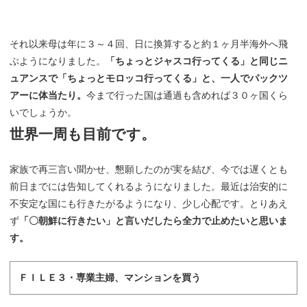
それ以来母は年に３～４回、日に換算すると約１ヶ月半海外へ飛
ぶようになりました。
「ちょっとジャスコ行ってくる」と同じニ
ュアンスで「ちょっとモロッコ行ってくる」と、一人でパックツ
アーに体当たり。
今まで行った国は通過も含めれば３０ヶ国くら
いでしょうか。
世界一周も目前です。
家族で再三言い聞かせ、懇願したのが実を結び、今では遅くとも
前日までには告知してくれるようになりました。最近は治安的に
不安定な国にも行きたがるようになり、少し心配です。とりあえ
ず
「〇朝鮮に行きたい」と言いだしたら全力で止めたいと思いま
す。
ＦＩＬＥ３・専業主婦、マンションを買う