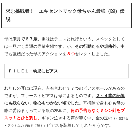
求む挑戦者！ エキセントリック母ちゃん最強（凶）伝
説
母は
来月で６７歳。
趣味はテニスと旅行という、スペックとして
は一見ごく普通の専業主婦です。が、
その行動たるや規格外。
中
でも強烈だった母のアクションを
３つ
セレクトしました。
ＦＩＬＥ１・幼児にピアス
わたしの耳には現在、左右合わせて７つのピアスホールがあるの
ですが、ファーストピアスは母によるものです。
２～４歳の記憶
にも残らない、物心もつかない頃でした
。耳掃除で身も心も母の
膝に委ねまくっている娘の左耳に、
何の予告もなくミシン針をブ
スッ！とひと刺し。
ギャン泣きする声が響く中、金の玉の
（←繋げる
ピアスを装着してくれたそうです。
とアウトなので敢えて離す）