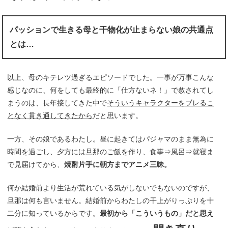
パッションで生きる母と干物化が止まらない娘の共通点
とは…
以上、母のキテレツ過ぎるエピソードでした。一事が万事こんな
感じなのに、何をしても最終的に「仕方ないネ！」で赦されてし
まうのは、長年接してきた中で
そういうキャラクターをブレるこ
となく貫き通してきたから
だと思います。
一方、その娘であるわたし。昼に起きてはパジャマのまま無為に
時間を過ごし、夕方には旦那のご飯を作り、食事⇒風呂⇒就寝ま
で見届けてから、
焼酎片手に朝方までアニメ三昧。
何か結婚前より生活が荒れている気がしないでもないのですが、
旦那は何も言いません。結婚前からわたしの干上がりっぷりを十
二分に知っているからです。
最初から「こういうもの」だと思え