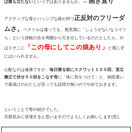
←開き直り
ば腹も立たない
というではありませんか。
正反対のフリーダ
アクティブな母とパッシブな娘が持つ
ムさ。
ベクトルは違っても、無意識に「しょうがないなコイツ
ら」という諦観の念を周囲から引き出しているのだとしたら、や
「この母にしてこの娘あり」
はりそこに
と感じず
にはいられません。
心配なのは健康ですが、
毎日寝る前にスクワット１００回、逆立
腕立て伏せ５０回をこなす母
に「体に気をつけて」と、病院通い
で薬漬けのわたしが言っても説得力無いのでやめておきます。
ということで母の紹介でした。
旦那並みに登場すると思いますのでよろしくお願いします(笑)。