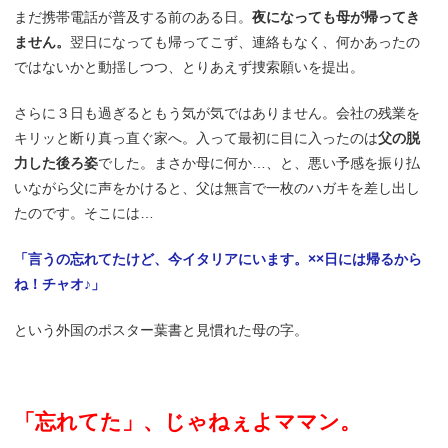
まだ携帯電話が普及する前のある日。
夜になっても母が帰ってき
ません。
翌日になっても帰ってこず、連絡もなく、何かあったの
ではないかと動揺しつつ、とりあえず捜索願いを提出。
さらに３日も過ぎるともう気が気ではありません。会社の残業を
キリッと断り真っ直ぐ家へ。入って最初に目に入ったのは
父の脱
力した後ろ姿
でした。まさか母に何か…、と、悪い予感を振り払
いながら父に声をかけると、父は無言で一枚のハガキを差し出し
たのです。そこには…
「言うの忘れてたけど、今イタリアにいます。××日には帰るから
ね！チャオ♪」
という外国のポスター葉書と見慣れた母の字。
「忘れてた」、じゃねぇよママン。