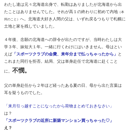
わたし達は元々北海道出身で、転勤はありましたが北海道から出
たことはありませんでした。それが高１の終わりに初めて内地
（本
へ。北海道大好き人間の父は、いずれ戻るつもりで札幌に
州のこと）
土地と家を残していました。
４年後、念願の北海道への辞令が出たのですが、当時わたしは大
学３年、妹短大１年。一緒に行くわけにはいきません。母はとい
えば
「スポーツクラブの会費、来年分まで払っちゃったから」
と
これまた同行を拒否。結局、父は単身赴任で北海道に赴くこと
不憫。
に。
父の単身赴任から２年ほど経ったある夏の日、母から出た言葉は
耳を疑うものでした。
「来月引っ越すことになったから荷物まとめておきなさい」
は？
「スポーツクラブの近所に新築マンション買っちゃった♡」
え？