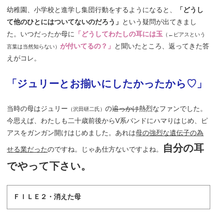
幼稚園、小学校と進学し集団行動をするようになると、
「どうし
て他のひとにはついてないのだろう」
という疑問が出てきまし
た。いつだったか母に
「どうしてわたしの耳には玉
（←ピアスという
が付いてるの？」
と聞いたところ、返ってきた答
言葉は当然知らない）
えがコレ。
「ジュリーとお揃いにしたかったから♡」
当時の母はジュリー
の
追っかけ
熱烈なファンでした。
（沢田研二氏）
今思えば、わたしも二十歳前後からV系バンドにハマりはじめ、ピ
アスをガンガン開けはじめました。あれは
母の強烈な遺伝子の為
自分の耳
せる業だった
のですね。じゃあ仕方ないですよね。
でやって下さい。
ＦＩＬＥ２・消えた母