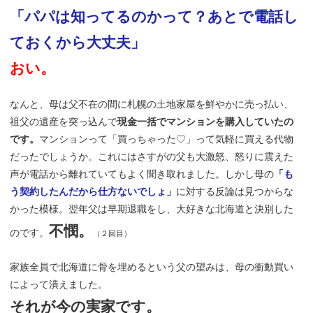
「パパは知ってるのかって？あとで電話し
ておくから大丈夫」
おい。
なんと、母は父不在の間に札幌の土地家屋を鮮やかに売っ払い、
祖父の遺産を突っ込んで
現金一括でマンションを購入していたの
です。
マンションって「買っちゃった♡」って気軽に買える代物
だったでしょうか。これにはさすがの父も大激怒、怒りに震えた
声が電話から離れていてもよく聞き取れました。しかし母の
「も
う契約したんだから仕方ないでしょ」
に対する反論は見つからな
かった模様。翌年父は早期退職をし、大好きな北海道と決別した
不憫。
のです。
（２回目）
家族全員で北海道に骨を埋めるという父の望みは、母の衝動買い
によって潰えました。
それが今の実家です。