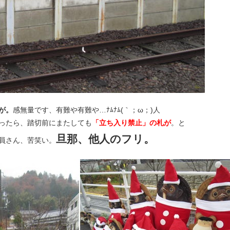
が。
感無量です、有難や有難や…ﾅﾑﾅﾑ(｀；ω；)人
ったら、踏切前にまたしても
「立ち入り禁止」の札が
。と
旦那、他人のフリ。
員さん、苦笑い。