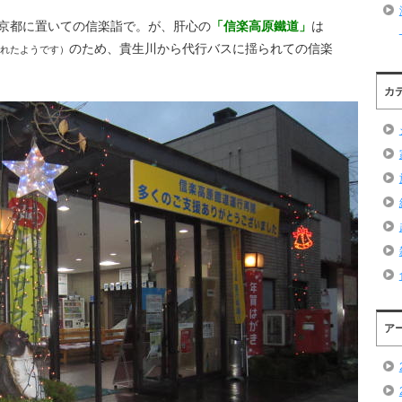
京都に置いての信楽詣で。が、肝心の
「信楽高原鐵道」
は
のため、貴生川から代行バスに揺られての信楽
れたようです）
カ
ア