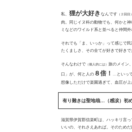
狸が大好き
私、
なんです
（２回目
肉。同じイヌ科の動物でも、何かと神
ミなどのワイルド系と並べると仲間外
それでも「ま、いっか」って感じで民
たくましさ、その全てが好きで好きで
そんなわけで
旅のメイン
（個人的には）
８倍！
口」が、何と人の
…といっ
想像しただけで楽園過ぎて、血圧が上
有り難きは聖地哉…（感涙）初
滋賀県伊賀郡信楽町は、ハッキリ言っ
いいの、それさえあれば。そのためだ