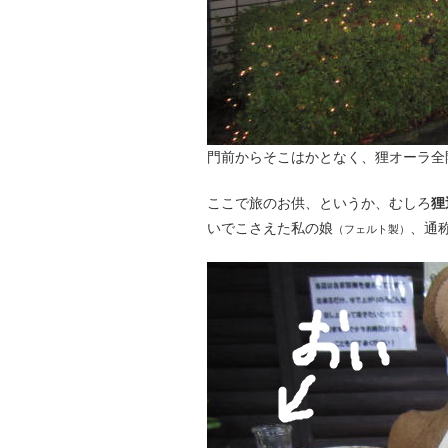
門前からそこはかとなく、狸オーラ全
ここで旅のお供、というか、むしろ
狸
いでこさえた私の娘
、通
（フェルト製）