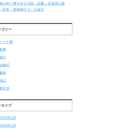
海の幸と狸を祀る北陸→近畿→北海道の旅
（別名・新婚旅行２）①金沢
テゴリー
シーナ家
家事
旅行
結婚式
趣味
雑記
食生活
ーカイブ
2015年3月
2015年2月