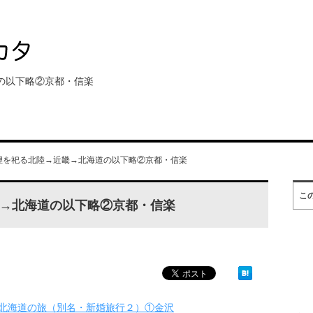
の以下略②京都・信楽
狸を祀る北陸→近畿→北海道の以下略②京都・信楽
こ
→北海道の以下略②京都・信楽
北海道の旅（別名・新婚旅行２）①金沢