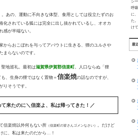
シ
呼
。あの、運動に不向きな体型、食用としては役立たずのお
に
）
た。
格化されている狐には完全に出し抜かれているし、オオカ
け
れ感が半端ない。
最
家からおこぼれを与ってアバウトに生きる、狸のユルさや
たまらないのです。
、聖地巡礼。最初は
滋賀県伊賀郡信楽町
。人口ならぬ「狸
信楽焼
ても、生身の狸ではなく置物＝
の話なのですが、
がりそうです。
めて来たのに＼信楽よ、私は帰ってきた！／
て信楽焼以外何もない所
。だけど
（信楽町の皆さんゴメンなさい）
けに、私は来たのだから…！