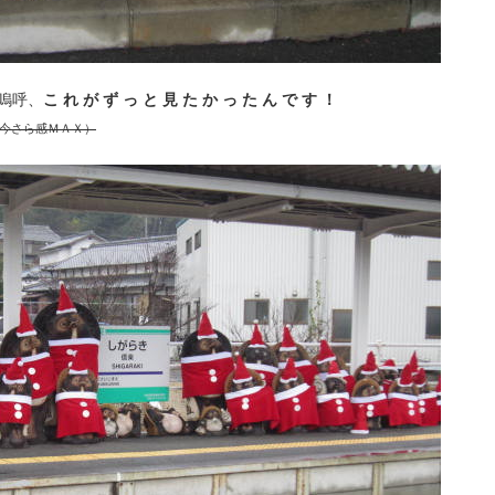
嗚呼、
こ れ が ず っ と 見 た か っ た ん で す ！
今さら感ＭＡＸ）