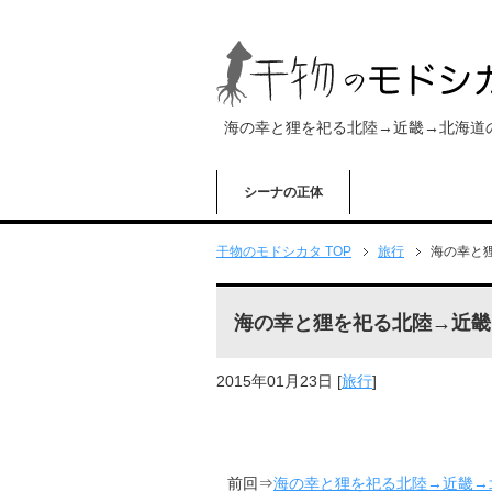
海の幸と狸を祀る北陸→近畿→北海道
シーナの正体
干物のモドシカタ TOP
旅行
海の幸と
海の幸と狸を祀る北陸→近畿
2015年01月23日
[
旅行
]
前回⇒
海の幸と狸を祀る北陸→近畿→