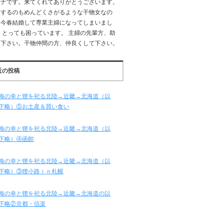
ーナです。来てくれてありがとうございます。
吸するのもめんどくさがるような干物女なの
、今春結婚して専業主婦になってしまいまし
 とっても困っています。 主婦の先輩方、助
て下さい。干物仲間の方、仲良くして下さい。
近の投稿
海の幸と狸を祀る北陸→近畿→北海道（以
下略）⑤お土産＆買い食い
海の幸と狸を祀る北陸→近畿→北海道（以
下略）④函館
海の幸と狸を祀る北陸→近畿→北海道（以
下略）③狸小路ｉｎ札幌
海の幸と狸を祀る北陸→近畿→北海道の以
下略②京都・信楽