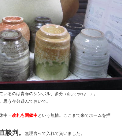
ているのは青春のシンボル、多分
。
（直してやれよ…）
。思う存分遊んでおいで。
休中＝
改札も閉鎖中
という無情。ここまで来てホームを拝
直談判。
無理言って入れて貰いました。