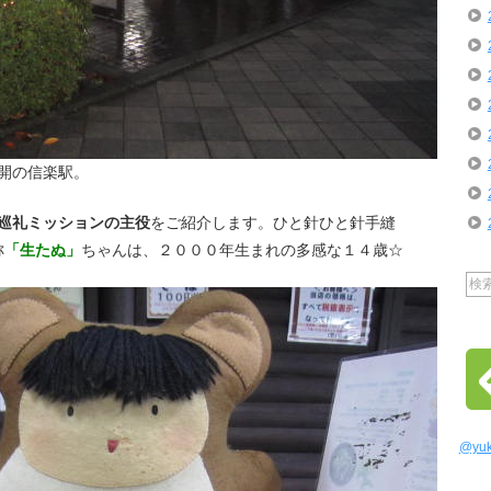
開の信楽駅。
巡礼ミッションの主役
をご紹介します。ひと針ひと針手縫
称
「生たぬ」
ちゃんは、２０００年生まれの多感な１４歳☆
@yu