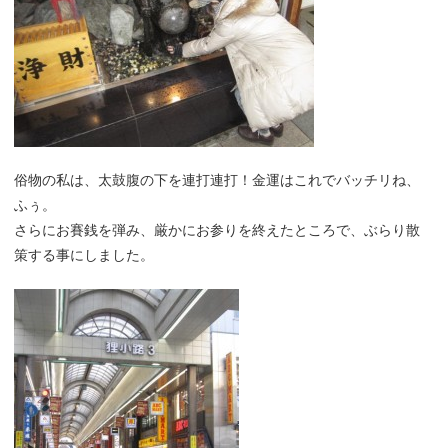
俗物の私は、太鼓腹の下を連打連打！金運はこれでバッチリね、
ふぅ。
さらにお賽銭を弾み、厳かにお参りを終えたところで、ぶらり散
策する事にしました。