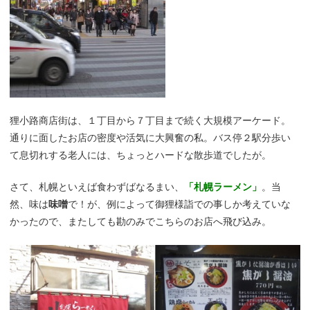
狸小路商店街は、１丁目から７丁目まで続く大規模アーケード。
通りに面したお店の密度や活気に大興奮の私。バス停２駅分歩い
て息切れする老人には、ちょっとハードな散歩道でしたが。
さて、札幌といえば食わずばなるまい、
「札幌ラーメン」
。当
然、味は
味噌
で！が、例によって御狸様詣での事しか考えていな
かったので、またしても勘のみでこちらのお店へ飛び込み。