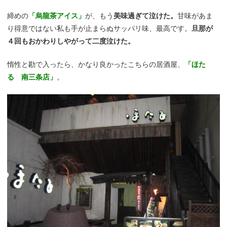
締めの
「烏龍茶アイス」
が、もう
美味過ぎて泣けた。
甘味があま
り得意ではない私も手が止まらぬサッパリ味、最高です。
旦那が
４回もおかわりしやがって二度泣けた。
惰性と勘で入ったら、かなり良かったこちらの居酒屋、
「ほた
る 南三条店」
。