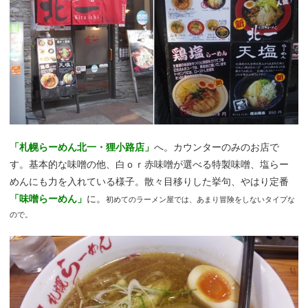
「札幌らーめん北一・狸小路店」
へ。カウンターのみのお店で
す。基本的な味噌の他、白ｏｒ赤味噌が選べる特製味噌、塩らー
めんにも力を入れている様子。散々目移りした挙句、やはり定番
「味噌らーめん」
に。
初めてのラーメン屋では、あまり冒険をしないタイプな
ので。