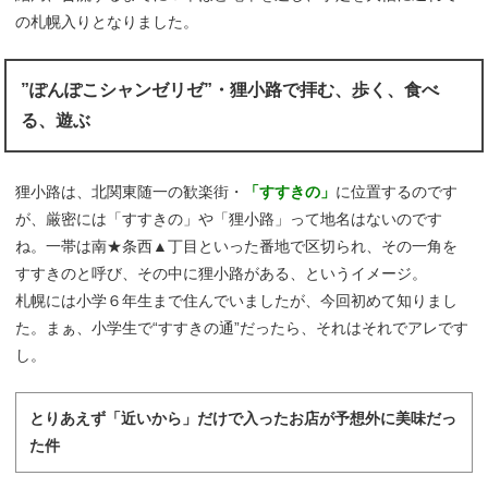
の札幌入りとなりました。
”ぽんぽこシャンゼリゼ”・狸小路で拝む、歩く、食べ
る、遊ぶ
狸小路は、北関東随一の歓楽街・
「すすきの」
に位置するのです
が、厳密には「すすきの」や「狸小路」って地名はないのです
ね。一帯は南★条西▲丁目といった番地で区切られ、その一角を
すすきのと呼び、その中に狸小路がある、というイメージ。
札幌には小学６年生まで住んでいましたが、今回初めて知りまし
た。まぁ、小学生で“すすきの通”だったら、それはそれでアレです
し。
とりあえず「近いから」だけで入ったお店が予想外に美味だっ
た件