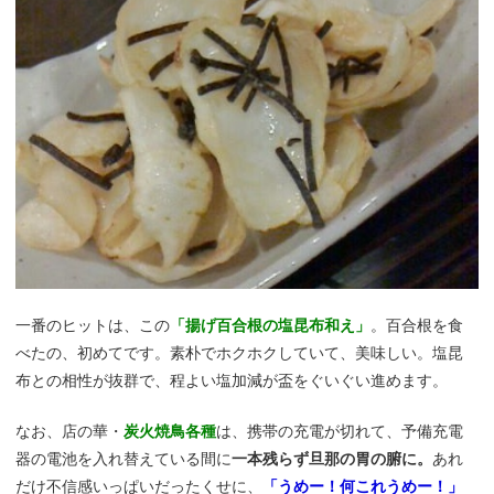
一番のヒットは、この
「揚げ百合根の塩昆布和え」
。百合根を食
べたの、初めてです。素朴でホクホクしていて、美味しい。塩昆
布との相性が抜群で、程よい塩加減が盃をぐいぐい進めます。
なお、店の華・
炭火焼鳥各種
は、携帯の充電が切れて、予備充電
器の電池を入れ替えている間に
一本残らず旦那の胃の腑に。
あれ
だけ不信感いっぱいだったくせに、
「うめー！何これうめー！」