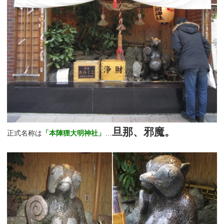
旦那、邪魔。
正式名称は
「本陣狸大明神社」
…