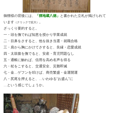
御狸様の背後には、
「狸地蔵八徳」
と書かれた立札が掲げられて
います
。
（クリックで拡大）
ざっくり要約すると。
一・頭を撫でれば知恵を授かり学業成就
二・目鼻をさすると、他を抜き当選・就職合格
三・肩から胸にかけてさすると、良縁・恋愛成就
四・太鼓腹を撫でると、安産・育児問題なし
五・通帳に触れば、信用を高め名声を得る
六・杖をこすると、交通安全、災難即滅
七・金…ゲフンを叩けば、商売繁盛・金運開運
八・尻尾を押えると、…いわゆる“お盛ん”に
…という感じでしょうか。