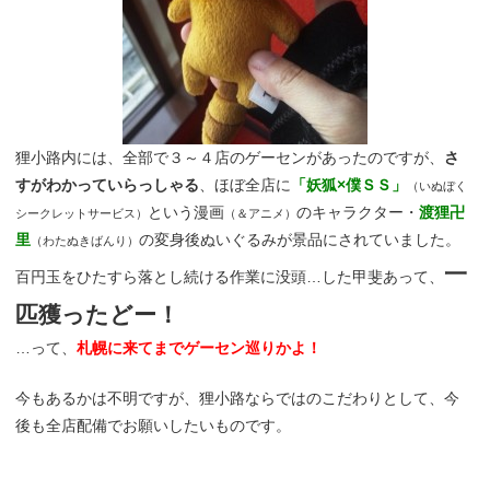
狸小路内には、全部で３～４店のゲーセンがあったのですが、
さ
すがわかっていらっしゃる
、ほぼ全店に
「妖狐×僕ＳＳ」
（いぬぼく
という漫画
のキャラクター・
渡狸卍
シークレットサービス）
（＆アニメ）
里
の変身後ぬいぐるみが景品にされていました。
（わたぬきばんり）
一
百円玉をひたすら落とし続ける作業に没頭…した甲斐あって、
匹獲ったどー！
…って、
札幌に来てまでゲーセン巡りかよ！
今もあるかは不明ですが、狸小路ならではのこだわりとして、今
後も全店配備でお願いしたいものです。