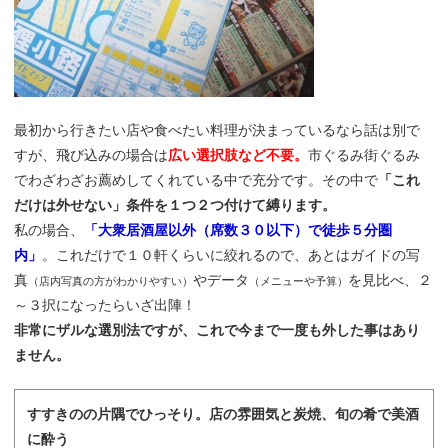
最初から行きたい店や食べたい料理が決まっているなら話は別で
すが、飛び込みの場合は
広い選択肢など不要。
市ぐるみ街ぐるみ
でわざわざお薦めしてくれている中で充分です。その中で
「これ
だけは外せない」条件を１つ２つ付けて縛ります。
私の場合、
「大衆居酒屋以外（席数３０以下）で徒歩５分圏
内」
。これだけで１０軒くらいに絞れるので、あとはガイドの写
真
やデータ
を見比べ、２
（店内写真の方がわかりやすい）
（メニューや予算）
～３択になったらいざ出陣！
非常にザルな選別法ですが、これで今まで一度も外した事はあり
ません。
すすきのの片隅でひっそり。店の雰囲気と炭焼、旬の肴で美酒
に酔う