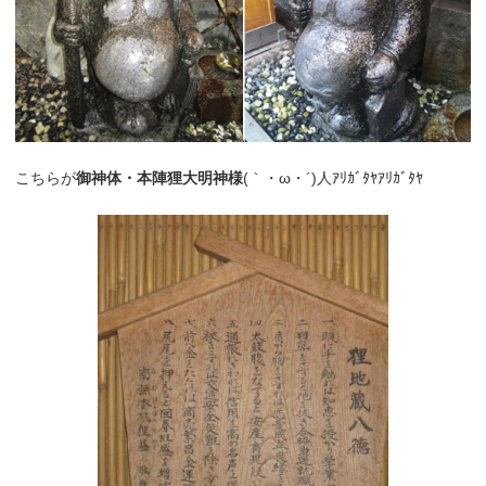
こちらが
御神体・本陣狸大明神様
(｀・ω・´)人ｱﾘｶﾞﾀﾔｱﾘｶﾞﾀﾔ