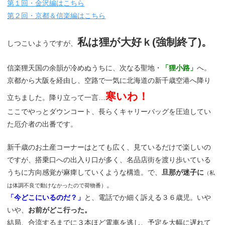
第１回・金沢編はこちら
第２回・京都＆信楽編はこちら
私は狸が大好ｋ(強制終了)。
しつこいようですが、
信楽狸天国の余韻が冷めぬうちに、次なる聖地・
「狸小路」
へ。
京都から大阪を経由し、空路で一気に北海道の新千歳空港へ降り
寒いわ！
立ちました。降り立って一言…
ここでやっとダウンコート、長らくキャリーバッグを圧迫してい
た厄介者の出番です。
新千歳のお土産コーナーはとても広く、見ているだけで楽しいの
ですが、搭乗口への出入り口が多く、名品店街を渡り歩いている
うちに方向感覚が麻痺していくような構造。で、
旦那が迷子に
（私
。
は体調不良で動けなかったので荷物番）
「今どこにいるのだ？」
と、電話でか細く訴える３６歳児。いや
いや、
お前がどこ行った。
結局、合流するまでに３本ほど電車を逃し、予定を大幅に遅れて