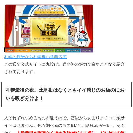
札幌の観光なら札幌狸小路商店街
この辺で公式サイトに丸投げ。狸小路の魅力が余すことなく紹介
されております。
札幌最後の夜。土地勘はなくともイイ感じのお店のにお
いを嗅ぎ分けよ！
人それぞれ求めるものが違うので、普段からあまりクチコミ系サ
イトは見ません。色々調べるのも面倒だし
。そも
（結局コレが一番）
そも、
大歓楽街を隙間なく埋める雑居ビル１棟に、どれだけの飲