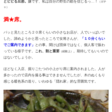
とビビる旦那。
嫌です、私は自分の野生の勘を信じるっ…！
（ガチ
ャ）
満★席。
パッと見たところ２０席くらいの小さなお店が、人でいっぱいで
した。諦めようかと思ったところで女将さんが、
「１０分くらい
でご案内できます」
との事。聞けば団体ではなく、個人客で賑わ
っている様子です。
これ、割と重要
。期待してもいいので
（経験上）
はないでしょうか。
ほどなく入店、掘りごたつの小上がり席に案内されました。人が
多かったので店内を撮る事はできませんでしたが、木のぬくもり
感じる暖色系の造り。いわゆる「隠れ家」的な雰囲気です。